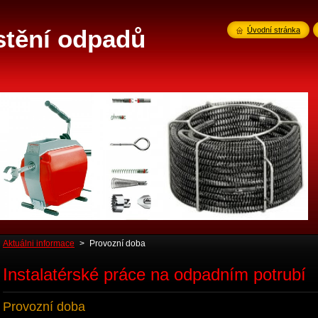
istění odpadů
Úvodní stránka
Aktuálni informace
>
Provozní doba
Instalatérské práce na odpadním potrubí
Provozní doba