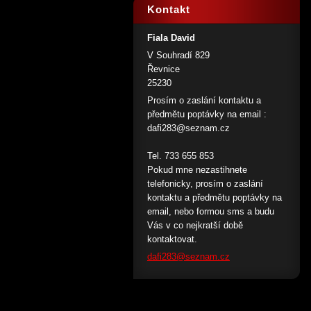
Kontakt
Fiala David
V Souhradí 829
Řevnice
25230
Prosím o zaslání kontaktu a
předmětu poptávky na email :
dafi283@
seznam.c
z
Tel. 733 655 853
Pokud mne nezastihnete
telefonicky, prosím o zaslání
kontaktu a předmětu poptávky na
email, nebo formou sms a budu
Vás v co nejkratší době
kontaktovat.
dafi283@seznam.cz