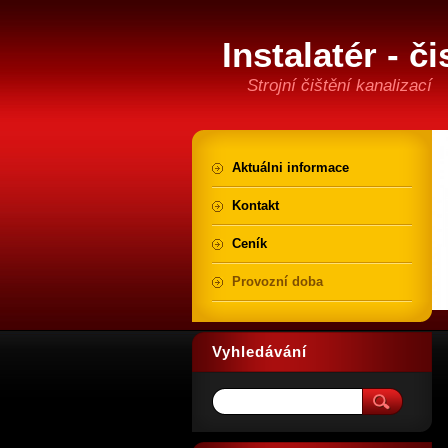
Instalatér - č
Strojní čištění kanalizací
Aktuálni informace
Kontakt
Ceník
Provozní doba
Vyhledávání