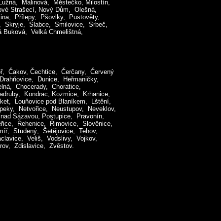
Lužná, Malinová, Městečko, Milostín,
ové Strašecí, Nový Dům, Olešná,
ina, Přílepy, Pšovlky, Pustověty,
 Skryje, Slabce, Smilovice, Srbeč,
ká Buková, Velká Chmelištná,
oř, Čakov, Čechtice, Čerčany, Červený
, Drahňovice, Dunice, Heřmaničky,
elná, Chocerady, Choratice,
ladruby, Kondrac, Kozmice, Krhanice,
oket, Louňovice pod Blaníkem, Lštění,
peky, Netvořice, Neustupov, Neveklov,
 nad Sázavou, Postupice, Pravonín,
ěřice, Řehenice, Řimovice, Slověnice,
imíř, Studený, Šetějovice, Tehov,
lavice, Veliš, Vodslivy, Vojkov,
ov, Zdislavice, Zvěstov.