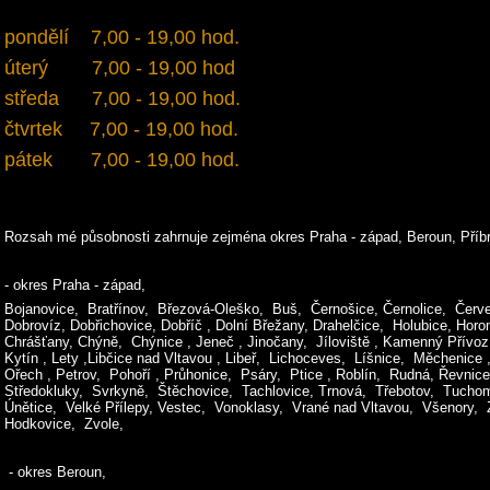
pondělí 7,00 - 19,00 hod.
úterý 7,00 - 19,00 hod
středa 7,00 - 19,00 hod.
čtvrtek 7,00 - 19,00 hod.
pátek 7,00 - 19,00 hod.
Rozsah mé působnosti zahrnuje zejména okres Praha - západ, Beroun, Pří
- okres Praha - západ,
Bojanovice, Bratřínov, Březová-Oleško, Buš, Černošice, Černolice, Červe
Dobrovíz, Dobřichovice, Dobříč , Dolní Břežany, Drahelčice, Holubice, Horo
Chrášťany, Chýně, Chýnice , Jeneč , Jinočany, Jíloviště , Kamenný Přívoz,
Kytín , Lety ,Libčice nad Vltavou , Libeř, Lichoceves, Líšnice, Měchenice 
Ořech , Petrov, Pohoří , Průhonice, Psáry, Ptice , Roblín, Rudná, Řevnic
Středokluky, Svrkyně, Štěchovice, Tachlovice, Trnová, Třebotov, Tucho
Únětice, Velké Přílepy, Vestec, Vonoklasy, Vrané nad Vltavou, Všenory, 
Hodkovice, Zvole,
- okres Beroun,