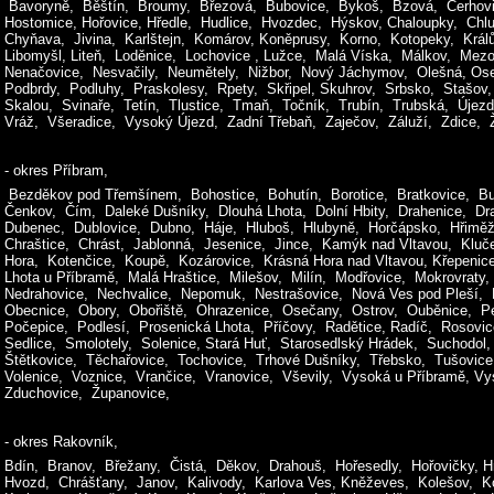
Bavoryně, Běštín, Broumy, Březová, Bubovice, Bykoš, Bzová, Cerhovic
Hostomice, Hořovice, Hředle, Hudlice, Hvozdec, Hýskov, Chaloupky, Chl
Chyňava, Jivina, Karlštejn, Komárov, Koněprusy, Korno, Kotopeky, Král
Libomyšl, Liteň, Loděnice, Lochovice , Lužce, Malá Víska, Málkov, Me
Nenačovice, Nesvačily, Neumětely, Nižbor, Nový Jáchymov, Olešná, Os
Podbrdy, Podluhy, Praskolesy, Rpety, Skřipel, Skuhrov, Srbsko, Stašo
Skalou, Svinaře, Tetín, Tlustice, Tmaň, Točník, Trubín, Trubská, Újezd
Vráž, Všeradice, Vysoký Újezd, Zadní Třebaň, Zaječov, Záluží, Zdice, Ž
- okres Příbram,
Bezděkov pod Třemšínem, Bohostice, Bohutín, Borotice, Bratkovice, B
Čenkov, Čím, Daleké Dušníky, Dlouhá Lhota, Dolní Hbity, Drahenice, Dr
Dubenec, Dublovice, Dubno, Háje, Hluboš, Hlubyně, Horčápsko, Hřiměž
Chraštice, Chrást, Jablonná, Jesenice, Jince, Kamýk nad Vltavou, Klu
Hora, Kotenčice, Koupě, Kozárovice, Krásná Hora nad Vltavou, Křepenic
Lhota u Příbramě, Malá Hraštice, Milešov, Milín, Modřovice, Mokrovraty
Nedrahovice, Nechvalice, Nepomuk, Nestrašovice, Nová Ves pod Pleší,
Obecnice, Obory, Obořiště, Ohrazenice, Osečany, Ostrov, Ouběnice, Peč
Počepice, Podlesí, Prosenická Lhota, Příčovy, Radětice, Radíč, Rosovi
Sedlice, Smolotely, Solenice, Stará Huť, Starosedlský Hrádek, Suchodol
Štětkovice, Těchařovice, Tochovice, Trhové Dušníky, Třebsko, Tušovice
Volenice, Voznice, Vrančice, Vranovice, Vševily, Vysoká u Příbramě, V
Zduchovice, Županovice,
- okres Rakovník,
Bdín, Branov, Břežany, Čistá, Děkov, Drahouš, Hořesedly, Hořovičky, H
Hvozd, Chrášťany, Janov, Kalivody, Karlova Ves, Kněževes, Kolešov, K