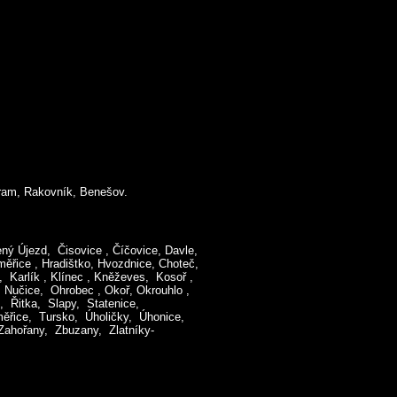
bram, Rakovník, Benešov.
ný Újezd, Čisovice , Číčovice, Davle,
měřice , Hradištko, Hvozdnice, Choteč,
 Karlík , Klínec , Kněževes, Kosoř ,
, Nučice, Ohrobec , Okoř, Okrouhlo ,
e, Řitka, Slapy, Statenice,
měřice, Tursko, Úholičky, Úhonice,
Zahořany, Zbuzany, Zlatníky-