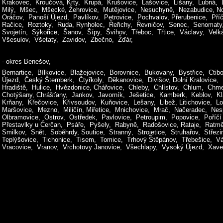
Krakovec, Kroučová, Krty, Krupá, Krušovice, Lašovice, Lišany, Lubná, 
Milý, Mšec, Mšecké, Žehrovice, Mutějovice, Nesuchyně, Nezabudice, N
Oráčov, Panoší Újezd, Pavlíkov, Petrovice, Pochvalov, Přerubenice, Příč
Račice, Roztoky, Ruda, Rynholec, Řeřichy, Řevničov, Senec, Senomaty,
Svojetín, Sýkořice, Šanov, Šípy, Švihov, Třeboc, Třtice, Václavy, Vel
Všesulov, Všetaty, Zavidov, Zbečno, Žďár,
- okres Benešov,
Bernartice, Bílkovice, Blažejovice, Borovnice, Bukovany, Bystřice, Ctib
Újezd, Český Šternberk, Čtyřkoly, Děkanovice, Divišov, Dolní Kralovice
Hradiště, Hulice, Hvězdonice, Chářovice, Chleby, Chlístov, Chlum, Chm
Chotýšany, Chrášťany, Jankov, Javorník, Ješetice, Kamberk, Keblov, K
Krňany, Křečovice, Křivsoudov, Kuňovice, Lešany, Libež, Litichovice, L
Maršovice, Mezno, Miličín, Miřetice, Mnichovice, Mrač, Načeradec, Nes
Olbramovice, Ostrov, Ostředek, Pavlovice, Petroupim, Popovice, Poříčí
Přestavlky u Čerčan, Psáře, Pyšely, Rabyně, Radošovice, Rataje, Ratm
Smilkov, Snět, Soběhrdy, Soutice, Stranný, Strojetice, Struhařov, Střez
Teplýšovice, Tichonice, Tisem, Tomice, Trhový Štěpánov, Třebešice, Vác
Vracovice, Vranov, Vrchotovy Janovice, Všechlapy, Vysoký Újezd, Xaver