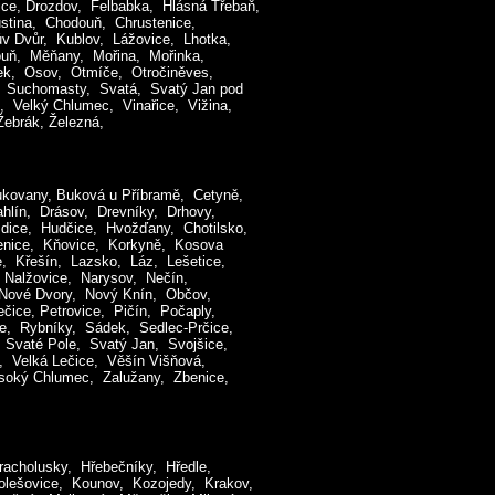
e, Drozdov, Felbabka, Hlásná Třebaň,
ustina, Chodouň, Chrustenice,
ův Dvůr, Kublov, Lážovice, Lhotka,
zouň, Měňany, Mořina, Mořinka,
ek, Osov, Otmíče, Otročiněves,
v, Suchomasty, Svatá, Svatý Jan pod
, Velký Chlumec, Vinařice, Vižina,
ebrák, Železná,
ukovany, Buková u Příbramě, Cetyně,
ahlín, Drásov, Drevníky, Drhovy,
dice, Hudčice, Hvožďany, Chotilsko,
čenice, Kňovice, Korkyně, Kosova
e, Křešín, Lazsko, Láz, Lešetice,
, Nalžovice, Narysov, Nečín,
 Nové Dvory, Nový Knín, Občov,
ice, Petrovice, Pičín, Počaply,
ce, Rybníky, Sádek, Sedlec-Prčice,
, Svaté Pole, Svatý Jan, Svojšice,
, Velká Lečice, Věšín Višňová,
ysoký Chlumec, Zalužany, Zbenice,
racholusky, Hřebečníky, Hředle,
olešovice, Kounov, Kozojedy, Krakov,