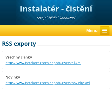
Instalatér - čistění
odpadů
Strojní čištění kanalizací
Menu
RSS exporty
Všechny články
https://www.instalater-cisteniodpadu.cz/rss/all.xml
Novinky
https://www.instalater-cisteniodpadu.cz/rss/novinky.xml