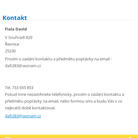
Kontakt
Fiala David
V Souhradí 829
Řevnice
25230
Prosím o zaslání kontaktu a předmětu poptávky na email :
dafi283@
seznam.c
z
Tel. 733 655 853
Pokud mne nezastihnete telefonicky, prosím o zaslání kontaktu a
předmětu poptávky na email, nebo formou sms a budu Vás v co
nejkratší době kontaktovat.
dafi283@seznam.cz